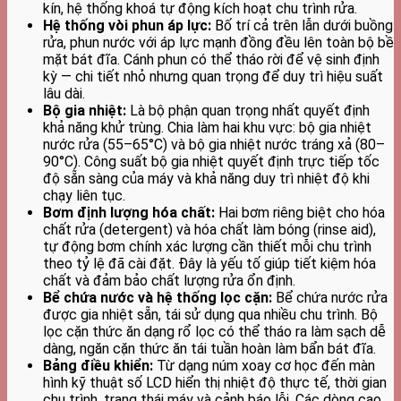
kín, hệ thống khoá tự động kích hoạt chu trình rửa.
Hệ thống vòi phun áp lực:
Bố trí cả trên lẫn dưới buồng
rửa, phun nước với áp lực mạnh đồng đều lên toàn bộ bề
mặt bát đĩa. Cánh phun có thể tháo rời để vệ sinh định
kỳ — chi tiết nhỏ nhưng quan trọng để duy trì hiệu suất
lâu dài.
Bộ gia nhiệt:
Là bộ phận quan trọng nhất quyết định
khả năng khử trùng. Chia làm hai khu vực: bộ gia nhiệt
nước rửa (55–65°C) và bộ gia nhiệt nước tráng xả (80–
90°C). Công suất bộ gia nhiệt quyết định trực tiếp tốc
độ sẵn sàng của máy và khả năng duy trì nhiệt độ khi
chạy liên tục.
Bơm định lượng hóa chất:
Hai bơm riêng biệt cho hóa
chất rửa (detergent) và hóa chất làm bóng (rinse aid),
tự động bơm chính xác lượng cần thiết mỗi chu trình
theo tỷ lệ đã cài đặt. Đây là yếu tố giúp tiết kiệm hóa
chất và đảm bảo chất lượng rửa ổn định.
Bể chứa nước và hệ thống lọc cặn:
Bể chứa nước rửa
được gia nhiệt sẵn, tái sử dụng qua nhiều chu trình. Bộ
lọc cặn thức ăn dạng rổ lọc có thể tháo ra làm sạch dễ
dàng, ngăn cặn thức ăn tái tuần hoàn làm bẩn bát đĩa.
Bảng điều khiển:
Từ dạng núm xoay cơ học đến màn
hình kỹ thuật số LCD hiển thị nhiệt độ thực tế, thời gian
chu trình, trạng thái máy và cảnh báo lỗi. Các dòng cao