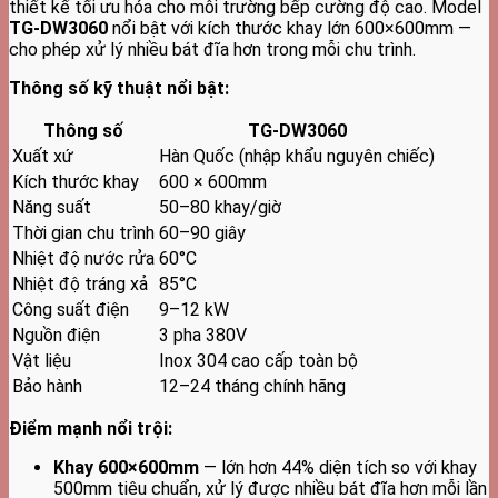
thiết kế tối ưu hóa cho môi trường bếp cường độ cao. Model
TG-DW3060
nổi bật với kích thước khay lớn 600×600mm —
cho phép xử lý nhiều bát đĩa hơn trong mỗi chu trình.
Thông số kỹ thuật nổi bật:
Thông số
TG-DW3060
Xuất xứ
Hàn Quốc (nhập khẩu nguyên chiếc)
Kích thước khay
600 × 600mm
Năng suất
50–80 khay/giờ
Thời gian chu trình
60–90 giây
Nhiệt độ nước rửa
60°C
Nhiệt độ tráng xả
85°C
Công suất điện
9–12 kW
Nguồn điện
3 pha 380V
Vật liệu
Inox 304 cao cấp toàn bộ
Bảo hành
12–24 tháng chính hãng
Điểm mạnh nổi trội:
Khay 600×600mm
— lớn hơn 44% diện tích so với khay
500mm tiêu chuẩn, xử lý được nhiều bát đĩa hơn mỗi lần