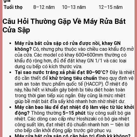
giá
Tuổi thọ
8–12 năm
10–13 năm
12–15 năm
Câu Hỏi Thường Gặp Về Máy Rửa Bát
Cửa Sập
Máy rửa bát cửa sập có rửa được nồi, khay GN
không?
Có, nhưng phụ thuộc vào chiều cao khẩu độ mở
của cửa. Các model có khay 600×600mm thường có
khẩu độ rộng hơn, đủ để đặt khay GN 1/1 và các loại
dụng cụ bếp có kích thước vừa.
Tại sao nước tráng xả phải đạt 80–90°C?
Đây là nhiệt
độ cần thiết để
khử trùng tiêu chuẩn
theo quy định vệ
sinh an toàn thực phẩm quốc tế (HACCP). Ở nhiệt độ
này, hầu hết vi khuẩn gây bệnh bị tiêu diệt hoàn toàn
trong thời gian tiếp xúc ngắn. Đây cũng là mức nhiệt
giúp bề mặt bát đĩa sấy khô nhanh hơn nhờ nhiệt dư.
Máy cần bao lâu để đạt nhiệt độ làm việc từ lúc khởi
động?
Thông thường
5–15 phút
tùy công suất bộ gia
nhiệt. Các dòng cao cấp như Hoshizaki có bộ gia nhiệt
công suất lớn, đạt nhiệt độ chuẩn nhanh hơn — tiện lợi
cho bếp cần khởi động gấp trước giờ phục vụ.
Máy rửa bát cửa sập có cần bảo trì định kỳ không?