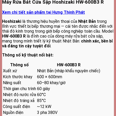
Máy Rửa Bát Cửa Sập Hoshizaki HW-600B3 R
Xem chi tiết sản phẩm tại Hưng Thịnh Phát
Hoshizaki
là thương hiệu huyền thoại của
Nhật Bản
trong
lĩnh vực thiết bị bếp thương mại — cái tên được nhắc đến với
thái độ kính trọng trong giới bếp công nghiệp toàn cầu. Model
HW-600B3 R
là đỉnh cao của dòng máy rửa bát cửa sập,
mang trong mình triết lý kỹ thuật Nhật Bản:
chính xác, bền bỉ
và đáng tin cậy tuyệt đối
.
Thông số kỹ thuật nổi bật:
Thông số
HW-600B3 R
Xuất xứ
Nhật Bản (nhập khẩu nguyên chiếc)
Kích thước khay
600 × 600mm
Năng suất
60–80 khay/giờ
Thời gian chu trình
60 giây
Nhiệt độ nước rửa
60°C
Nhiệt độ tráng xả
85°C
Công suất điện
~12 kW
Nguồn điện
3 pha 380V