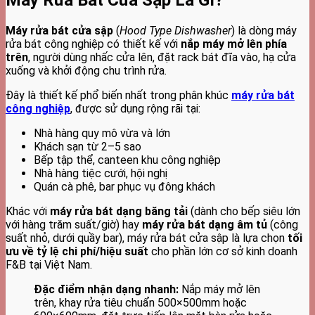
Máy rửa bát cửa sập
(
Hood Type Dishwasher
) là dòng máy
rửa bát công nghiệp có thiết kế với
nắp máy mở lên phía
trên
, người dùng nhấc cửa lên, đặt rack bát đĩa vào, hạ cửa
xuống và khởi động chu trình rửa.
Đây là thiết kế phổ biến nhất trong phân khúc
máy rửa bát
công nghiệp
, được sử dụng rộng rãi tại:
Nhà hàng quy mô vừa và lớn
Khách sạn từ 2–5 sao
Bếp tập thể, canteen khu công nghiệp
Nhà hàng tiệc cưới, hội nghị
Quán cà phê, bar phục vụ đông khách
Khác với
máy rửa bát dạng băng tải
(dành cho bếp siêu lớn
với hàng trăm suất/giờ) hay
máy rửa bát dạng âm tủ
(công
suất nhỏ, dưới quầy bar), máy rửa bát cửa sập là lựa chọn
tối
ưu về tỷ lệ chi phí/hiệu suất
cho phần lớn cơ sở kinh doanh
F&B tại Việt Nam.
Đặc điểm nhận dạng nhanh:
Nắp máy mở lên
trên, khay rửa tiêu chuẩn 500×500mm hoặc