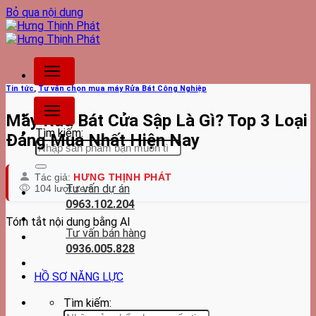
Bỏ qua nội dung
Tin tức
,
Tư vấn chọn mua máy Rửa Bát Công Nghiệp
Máy Rửa Bát Cửa Sập Là Gì? Top 3 Loại
Tìm kiếm:
Đáng Mua Nhất Hiện Nay
Tác giả:
HƯNG THỊNH PHÁT
Tư vấn dự án
104 lượt xem
0963.102.204
Tóm tắt nội dung bằng AI
Tư vấn bán hàng
0936.005.828
HỒ SƠ NĂNG LỰC
Tìm kiếm: