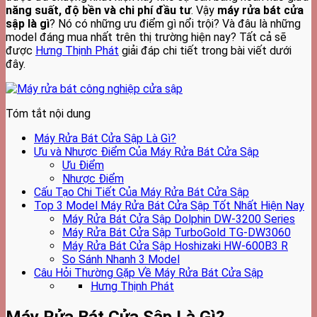
năng suất, độ bền và chi phí đầu
tư
. Vậy
máy rửa bát cửa
sập là gì
? Nó có những ưu điểm gì nổi trội? Và đâu là những
model đáng mua nhất trên thị trường hiện nay? Tất cả sẽ
được
Hưng Thịnh Phát
giải đáp chi tiết trong bài viết dưới
đây.
Tóm tắt nội dung
Máy Rửa Bát Cửa Sập Là Gì?
Ưu và Nhược Điểm Của Máy Rửa Bát Cửa Sập
Ưu Điểm
Nhược Điểm
Cấu Tạo Chi Tiết Của Máy Rửa Bát Cửa Sập
Top 3 Model Máy Rửa Bát Cửa Sập Tốt Nhất Hiện Nay
Máy Rửa Bát Cửa Sập Dolphin DW-3200 Series
Máy Rửa Bát Cửa Sập TurboGold TG-DW3060
Máy Rửa Bát Cửa Sập Hoshizaki HW-600B3 R
So Sánh Nhanh 3 Model
Câu Hỏi Thường Gặp Về Máy Rửa Bát Cửa Sập
Hưng Thịnh Phát
Máy Rửa Bát Cửa Sập Là Gì?