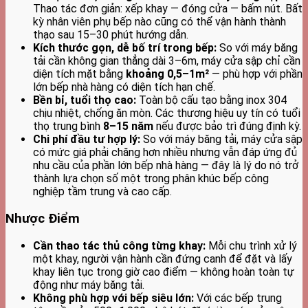
Thao tác đơn giản: xếp khay — đóng cửa — bấm nút. Bất
kỳ nhân viên phụ bếp nào cũng có thể vận hành thành
thạo sau 15–30 phút hướng dẫn.
Kích thước gọn, dễ bố trí trong bếp:
So với máy băng
tải cần không gian thẳng dài 3–6m, máy cửa sập chỉ cần
diện tích mặt bằng
khoảng 0,5–1m²
— phù hợp với phần
lớn bếp nhà hàng có diện tích hạn chế.
Bền bỉ, tuổi thọ cao:
Toàn bộ cấu tạo bằng inox 304
chịu nhiệt, chống ăn mòn. Các thương hiệu uy tín có tuổi
thọ trung bình
8–15 năm
nếu được bảo trì đúng định kỳ.
Chi phí đầu tư hợp lý:
So với máy băng tải, máy cửa sập
có mức giá phải chăng hơn nhiều nhưng vẫn đáp ứng đủ
nhu cầu của phần lớn bếp nhà hàng — đây là lý do nó trở
thành lựa chọn số một trong phân khúc bếp công
nghiệp tầm trung và cao cấp.
Nhược Điểm
Cần thao tác thủ công từng khay:
Mỗi chu trình xử lý
một khay, người vận hành cần đứng canh để đặt và lấy
khay liên tục trong giờ cao điểm — không hoàn toàn tự
động như máy băng tải.
Không phù hợp với bếp siêu lớn:
Với các bếp trung