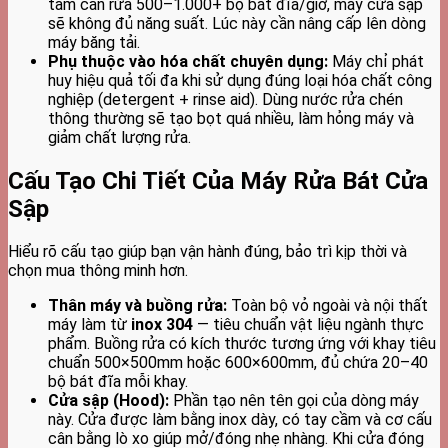
tâm cần rửa 500–1.000+ bộ bát đĩa/giờ, máy cửa sập
sẽ không đủ năng suất. Lúc này cần nâng cấp lên dòng
máy băng tải.
Phụ thuộc vào hóa chất chuyên dụng:
Máy chỉ phát
huy hiệu quả tối đa khi sử dụng đúng loại hóa chất công
nghiệp (detergent + rinse aid). Dùng nước rửa chén
thông thường sẽ tạo bọt quá nhiều, làm hỏng máy và
giảm chất lượng rửa.
Cấu Tạo Chi Tiết Của Máy Rửa Bát Cửa
Sập
Hiểu rõ cấu tạo giúp bạn vận hành đúng, bảo trì kịp thời và
chọn mua thông minh hơn.
Thân máy và buồng rửa:
Toàn bộ vỏ ngoài và nội thất
máy làm từ
inox 304
— tiêu chuẩn vật liệu ngành thực
phẩm. Buồng rửa có kích thước tương ứng với khay tiêu
chuẩn 500×500mm hoặc 600×600mm, đủ chứa 20–40
bộ bát đĩa mỗi khay.
Cửa sập (Hood):
Phần tạo nên tên gọi của dòng máy
này. Cửa được làm bằng inox dày, có tay cầm và cơ cấu
cân bằng lò xo giúp mở/đóng nhẹ nhàng. Khi cửa đóng