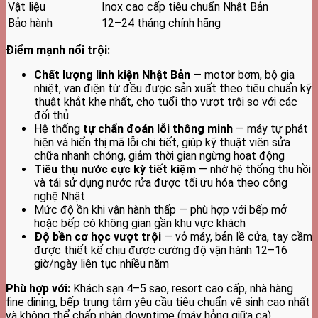
Vật liệu
Inox cao cấp tiêu chuẩn Nhật Bản
Bảo hành
12–24 tháng chính hãng
Điểm mạnh nổi trội:
Chất lượng linh kiện Nhật Bản
— motor bơm, bộ gia
nhiệt, van điện từ đều được sản xuất theo tiêu chuẩn kỹ
thuật khắt khe nhất, cho tuổi thọ vượt trội so với các
đối thủ
Hệ thống
tự chẩn đoán lỗi thông minh
— máy tự phát
hiện và hiển thị mã lỗi chi tiết, giúp kỹ thuật viên sửa
chữa nhanh chóng, giảm thời gian ngừng hoạt động
Tiêu thụ nước cực kỳ tiết kiệm
— nhờ hệ thống thu hồi
và tái sử dụng nước rửa được tối ưu hóa theo công
nghệ Nhật
Mức độ ồn khi vận hành thấp — phù hợp với bếp mở
hoặc bếp có không gian gần khu vực khách
Độ bền cơ học vượt trội
— vỏ máy, bản lề cửa, tay cầm
được thiết kế chịu được cường độ vận hành 12–16
giờ/ngày liên tục nhiều năm
Phù hợp với:
Khách sạn 4–5 sao, resort cao cấp, nhà hàng
fine dining, bếp trung tâm yêu cầu tiêu chuẩn vệ sinh cao nhất
và không thể chấp nhận downtime (máy hỏng giữa ca).