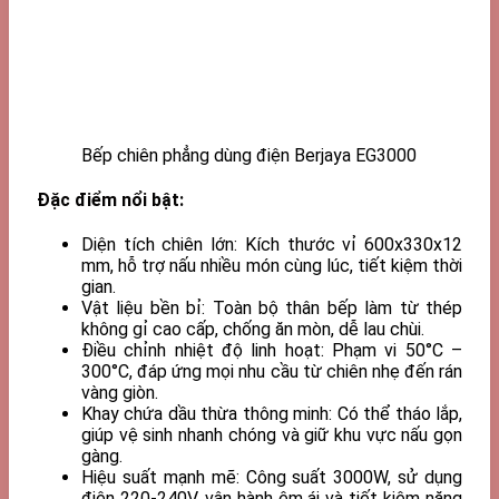
Bếp chiên phẳng dùng điện Berjaya EG3000
Đặc điểm nổi bật:
Diện tích chiên lớn: Kích thước vỉ 600x330x12
mm, hỗ trợ nấu nhiều món cùng lúc, tiết kiệm thời
gian.
Vật liệu bền bỉ: Toàn bộ thân bếp làm từ thép
không gỉ cao cấp, chống ăn mòn, dễ lau chùi.
Điều chỉnh nhiệt độ linh hoạt: Phạm vi 50°C –
300°C, đáp ứng mọi nhu cầu từ chiên nhẹ đến rán
vàng giòn.
Khay chứa dầu thừa thông minh: Có thể tháo lắp,
giúp vệ sinh nhanh chóng và giữ khu vực nấu gọn
gàng.
Hiệu suất mạnh mẽ: Công suất 3000W, sử dụng
điện 220-240V, vận hành êm ái và tiết kiệm năng