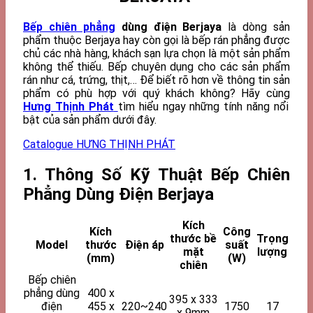
Bếp chiên phẳng
dùng điện Berjaya
là dòng sản
phẩm thuộc Berjaya hay còn gọi là bếp rán phẳng được
chủ các nhà hàng, khách sạn lựa chọn là một sản phẩm
không thể thiếu. Bếp chuyên dụng cho các sản phẩm
rán như cá, trứng, thịt,… Để biết rõ hơn về thông tin sản
phẩm có phù hợp với quý khách không? Hãy cùng
Hưng Thịnh Phát
tìm hiểu ngay những tính năng nổi
bật của sản phẩm dưới đây.
Catalogue HƯNG THỊNH PHÁT
1. Thông Số Kỹ Thuật Bếp Chiên
Phẳng Dùng Điện Berjaya
Kích
Kích
Công
thước bề
Trọng
Model
thước
Điện áp
suất
mặt
lượng
(mm)
(W)
chiên
Bếp chiên
phẳng dùng
400 x
395 x 333
điện
455 x
220~240
1750
17
x 9mm