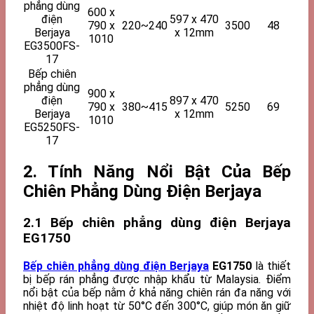
phẳng dùng
600 x
điện
597 x 470
790 x
220~240
3500
48
Berjaya
x 12mm
1010
EG3500FS-
17
Bếp chiên
phẳng dùng
900 x
điện
897 x 470
790 x
380~415
5250
69
Berjaya
x 12mm
1010
EG5250FS-
17
2. Tính Năng Nổi Bật Của
Bếp
Chiên Phẳng Dùng Điện Berjaya
2.1 Bếp chiên phẳng dùng điện Berjaya
EG1750
Bếp chiên phẳng dùng điện Berjaya
EG1750
là thiết
bị bếp rán phẳng được nhập khẩu từ Malaysia. Điểm
nổi bật của bếp nằm ở khả năng chiên rán đa năng với
nhiệt độ linh hoạt từ 50°C đến 300°C, giúp món ăn giữ