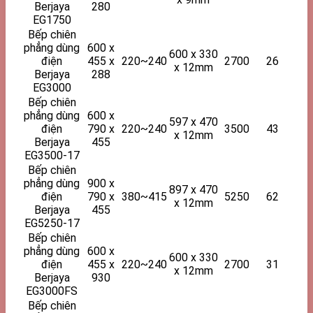
Berjaya
280
EG1750
Bếp chiên
phẳng dùng
600 x
600 x 330
điện
455 x
220~240
2700
26
x 12mm
Berjaya
288
EG3000
Bếp chiên
phẳng dùng
600 x
597 x 470
điện
790 x
220~240
3500
43
x 12mm
Berjaya
455
EG3500-17
Bếp chiên
phẳng dùng
900 x
897 x 470
điện
790 x
380~415
5250
62
x 12mm
Berjaya
455
EG5250-17
Bếp chiên
phẳng dùng
600 x
600 x 330
điện
455 x
220~240
2700
31
x 12mm
Berjaya
930
EG3000FS
Bếp chiên