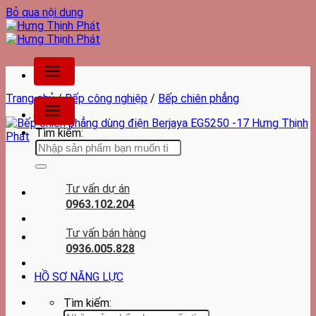
Bỏ qua nội dung
Trang chủ
/
Bếp công nghiệp
/
Bếp chiên phẳng
Tìm kiếm:
Tư vấn dự án
0963.102.204
Tư vấn bán hàng
0936.005.828
HỒ SƠ NĂNG LỰC
Tìm kiếm: